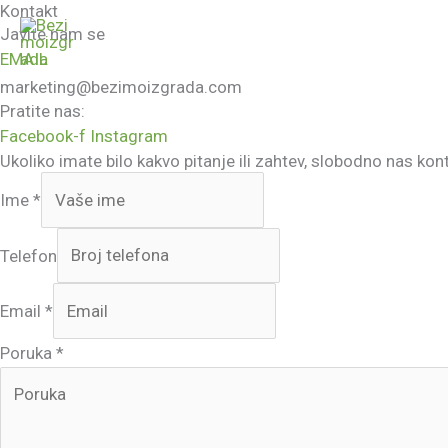
Kontakt
Skip
Javite nam se
to
EMAIL
content
marketing@bezimoizgrada.com
Pratite nas:
Facebook-f
Instagram
Ukoliko imate bilo kakvo pitanje ili zahtev, slobodno nas kont
Ime
*
Telefon
Email
*
Poruka
*