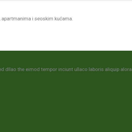
a, apartmanima i seoskim kućama.
d dllao the eimod tempor inciunt ullaco laboris aliquip alor