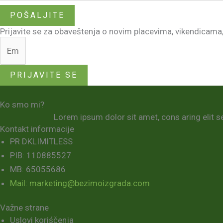
POŠALJITE
Prijavite se za obaveštenja o novim placevima, vikendicam
PRIJAVITE SE
Ko smo mi?
Lorem ipsum dolor sit amet, cons aring elit se
Kontakt informacije
PR DKLIMITLESS
PIB: 110885527
MB: 65055686
Mail: marketing@bezimoizgrada.com
Važne strane
Uslovi koriśčenja