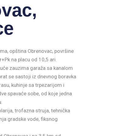
vac,
ce
ma, opština Obrenovac, površine
+Pk na placu od 10,5 ari.
 kuće zauzima garaža sa kanalom
prat se sastoji iz dnevnog boravka
erasu, kuhinje sa trpezarijom i
 dve spavaće sobe, od koje jedna
u.
arija, trofazna struja, tehnička
ja gradske vode, fiksnog