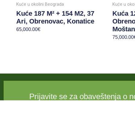
Kuće u okolini Beograda
Kuće u oko
Kuće 187 M² + 154 M2, 37
Kuća 12
Ari, Obrenovac, Konatice
Obreno
Moštan
65,000.00
€
75,000.00
Prijavite se za obaveštenja o 
vikendicama, apartmanima i s