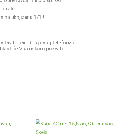
d Obrenovca i na 3,5 km od
strale.
nina uknjižena 1/1 !!!
ostavite nam broj svog telefona i
blast će Vas uskoro pozvati.