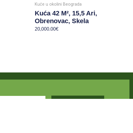
Kuće u okolini Beograda
Kuća 42 M², 15,5 Ari,
Obrenovac, Skela
20,000.00
€
Prijavite Se
KONTAKT INFORMACIJE
VAŽNE STRANE
PR DKLIMITLESS
Uslovi koriśčenja