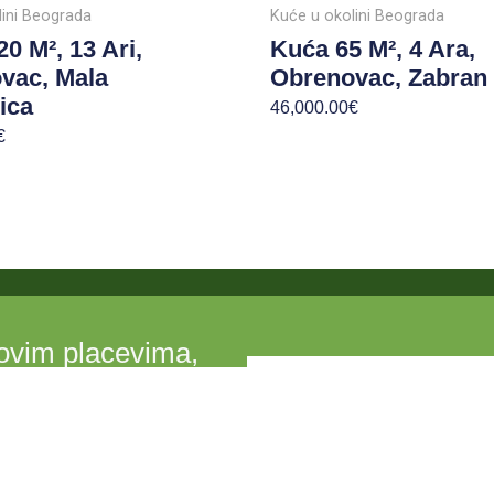
lini Beograda
Kuće u okolini Beograda
0 M², 13 Ari,
Kuća 65 M², 4 Ara,
vac, Mala
Obrenovac, Zabran
ica
46,000.00
€
€
novim placevima,
eoskim kućama.
KO SMO MI?
Lorem ipsum dolor sit