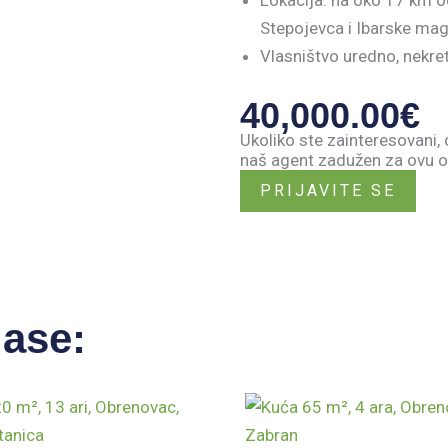
Lokacija: na oko 17 km o
Stepojevca i Ibarske magi
Vlasništvo uredno, nekret
40,000.00
€
Ukoliko ste zainteresovani, 
naš agent zadužen za ovu o
PRIJAVITE SE
lase: