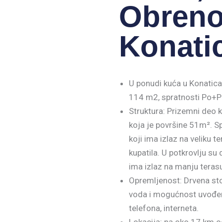
Obreno
Konati
U ponudi kuća u Konatica
114 m2, spratnosti Po+Pr
Struktura: Prizemni deo
koja je površine 51m². S
koji ima izlaz na veliku t
kupatila. U potkrovlju su
ima izlaz na manju teras
Opremljenost: Drvena stol
voda i mogućnost uvođen
telefona, interneta.