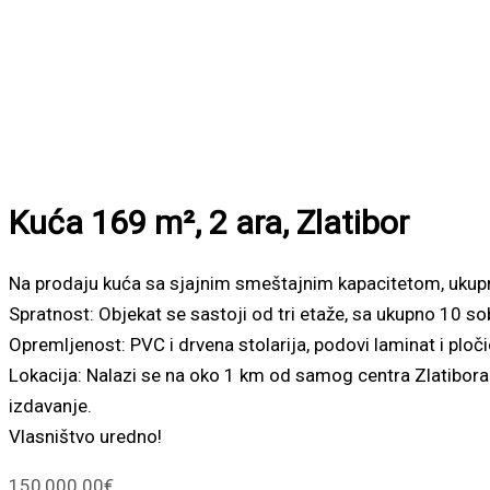
Kuća 169 m², 2 ara, Zlatibor
Na prodaju kuća sa sjajnim smeštajnim kapacitetom, ukupn
Spratnost: Objekat se sastoji od tri etaže, sa ukupno 10 s
Opremljenost: PVC i drvena stolarija, podovi laminat i pločic
Lokacija: Nalazi se na oko 1 km od samog centra Zlatibora
izdavanje.
Vlasništvo uredno!
150,000.00
€