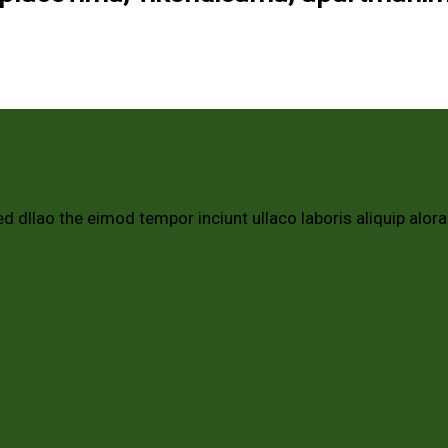
d dllao the eimod tempor inciunt ullaco laboris aliquip alor