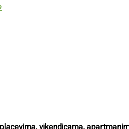
2
m placevima, vikendicama, apartmani