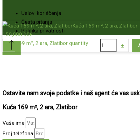
Uslovi koriśčenja
Česta pitanja
Kuća 169 m², 2 ara, Zlatibor
Politika privatnosti
150,000.00
€
Kuća 169 m², 2 ara, Zlatibor quantity
-
+
Ostavite nam svoje podatke i naš agent će vas usko
Kuća 169 m², 2 ara, Zlatibor
Vaše ime
Broj telefona