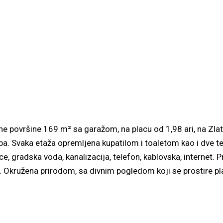
e površine 169 m² sa garažom, na placu od 1,98 ari, na Zla
oba. Svaka etaža opremljena kupatilom i toaletom kao i dve t
e, gradska voda, kanalizacija, telefon, kablovska, internet. Pr
. Okružena prirodom, sa divnim pogledom koji se prostire pl