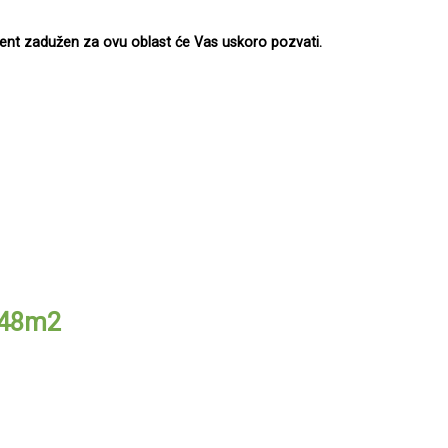
agent zadužen za ovu oblast će Vas uskoro pozvati.
3.48m2