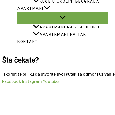
KUĆE U OKOLINI BEOGRADA
APARTMANI
APARTMANI NA ZLATIBORU
APARTRMANI NA TARI
KONTAKT
Šta čekate?
Iskoristite priliku da stvorite svoj kutak za odmor i uživan
Facebook
Instagram
Youtube