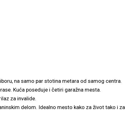
tiboru, na samo par stotina metara od samog centra.
erase. Kuća poseduje i četiri garažna mesta.
ilaz za invalide.
aninskim delom. Idealno mesto kako za život tako i za