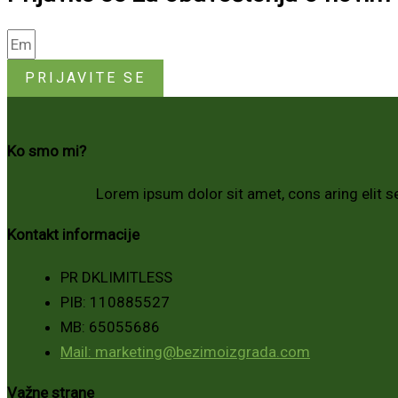
PRIJAVITE SE
Ko smo mi?
Lorem ipsum dolor sit amet, cons aring elit se
Kontakt informacije
PR DKLIMITLESS
PIB: 110885527
MB: 65055686
Mail: marketing@bezimoizgrada.com
Važne strane