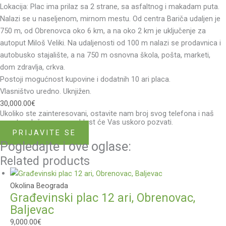
Lokacija: Plac ima prilaz sa 2 strane, sa asfaltnog i makadam puta.
Nalazi se u naseljenom, mirnom mestu. Od centra Bariča udaljen je
750 m, od Obrenovca oko 6 km, a na oko 2 km je uključenje za
autoput Miloš Veliki. Na udaljenosti od 100 m nalazi se prodavnica i
autobusko stajalište, a na 750 m osnovna škola, pošta, marketi,
dom zdravlja, crkva.
Postoji mogućnost kupovine i dodatnih 10 ari placa.
Vlasništvo uredno. Uknjižen.
30,000.00
€
Ukoliko ste zainteresovani, ostavite nam broj svog telefona i naš
agent zadužen za ovu oblast će Vas uskoro pozvati.
PRIJAVITE SE
Pogledajte i ove oglase:
Related products
Okolina Beograda
Građevinski plac 12 ari, Obrenovac,
Baljevac
9,000.00
€